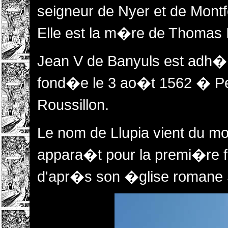
seigneur de Nyer et de Montf
Elle est la m�re de Thomas I
Jean V de Banyuls est adh�r
fond�e le 3 ao�t 1562 � Pe
Roussillon.
Le nom de Llupia vient du mot
appara�t pour la premi�re fo
d'apr�s son �glise romane