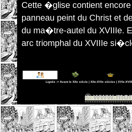
Cette �glise contient encore
panneau peint du Christ et d
du ma�tre-autel du XVIIIe. 
arc triomphal du XVIIIe si�cl
© www.mont