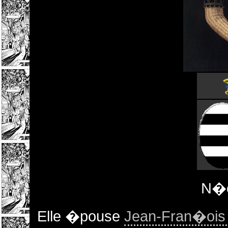
N�e
Elle �pouse
Jean-Fran�oi